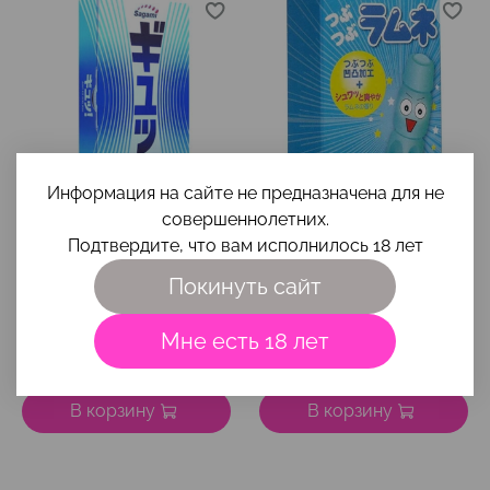
Информация на сайте не предназначена для не
совершеннолетних.
арт.
143150
арт.
141064
Подтвердите, что вам исполнилось 18 лет
Презервативы Sagami 6
Презервативы Sagami
Fit V Premium
Studded Lemonade
Покинуть сайт
супероблегающие 12шт.
латексные, с ароматом
лимонада 5шт.
Мне есть 18 лет
1 999 ₽
899 ₽
В корзину
В корзину