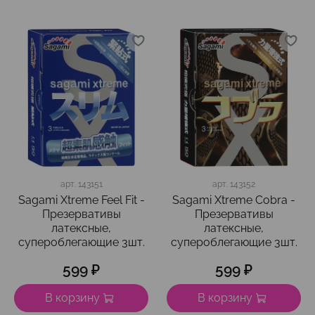
арт.
143151
арт.
143152
Sagami Xtreme Feel Fit -
Sagami Xtreme Cobra -
Презервативы
Презервативы
латексные,
латексные,
супероблегающие 3шт.
супероблегающие 3шт.
599 ₽
599 ₽
В корзину
В корзину