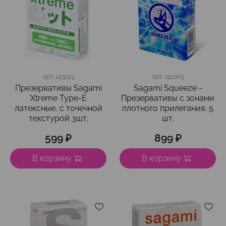
арт.
143243
арт.
141063
Презервативы Sagami
Sagami Squeeze -
Xtreme Type-E
Презервативы с зонами
латексные, с точечной
плотного прилегания, 5
текстурой 3шт.
шт.
599 ₽
899 ₽
В корзину
В корзину