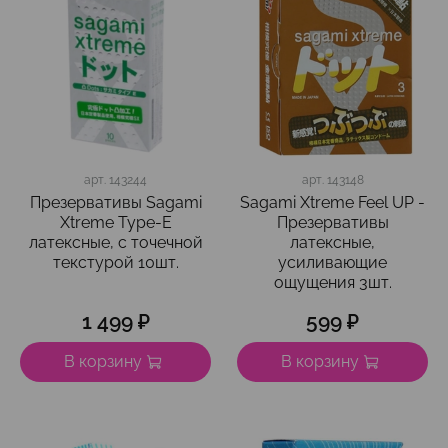
арт.
143244
арт.
143148
Презервативы Sagami
Sagami Xtreme Feel UP -
Xtreme Type-E
Презервативы
латексные, с точечной
латексные,
текстурой 10шт.
усиливающие
ощущения 3шт.
1 499 ₽
599 ₽
В корзину
В корзину