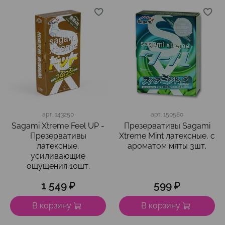
арт.
143250
арт.
150580
Sagami Xtreme Feel UP -
Презервативы Sagami
Презервативы
Xtreme Mint латексные, с
латексные,
ароматом мяты 3шт.
усиливающие
ощущения 10шт.
1 549 ₽
599 ₽
В корзину
В корзину