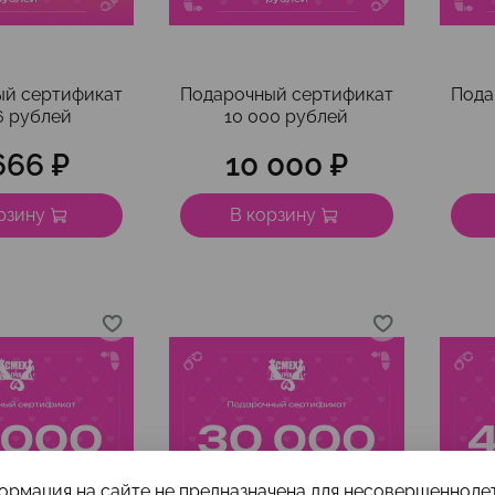
ый сертификат
Подарочный сертификат
Пода
6 рублей
10 000 рублей
666 ₽
10 000 ₽
рзину
В корзину
ормация на сайте не предназначена для несовершеннолет