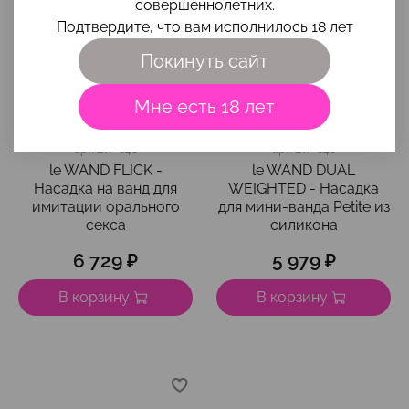
совершеннолетних.
Подтвердите, что вам исполнилось 18 лет
Покинуть сайт
Мне есть 18 лет
арт.
LW-048
арт.
LW-046
le WAND FLICK -
le WAND DUAL
Насадка на ванд для
WEIGHTED - Насадка
имитации орального
для мини-ванда Petite из
секса
силикона
6 729 ₽
5 979 ₽
В корзину
В корзину