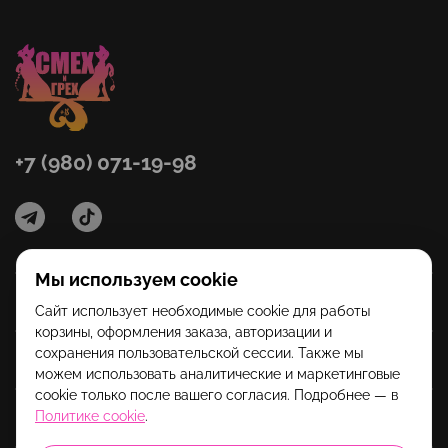
+7 (980) 071-19-98
Мы используем cookie
Категории
Сайт использует необходимые cookie для работы
корзины, оформления заказа, авторизации и
сохранения пользовательской сессии. Также мы
Помощь
можем использовать аналитические и маркетинговые
cookie только после вашего согласия. Подробнее — в
Политике cookie
.
Информация