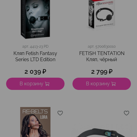
арт.
4413-23 PD
арт.
5700630010
Кляп Fetish Fantasy
FETISH TENTATION
Series LTD Edition
Кляп, чёрный
2 039 ₽
2 799 ₽
В корзину
В корзину