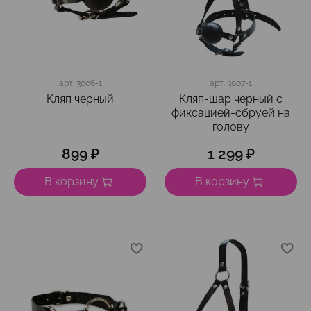
арт.
3006-1
арт.
3007-1
Кляп черный
Кляп-шар черный с
фиксацией-сбруей на
голову
899 ₽
1 299 ₽
В корзину
В корзину