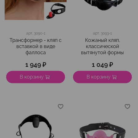
арт.
3090-1
арт.
3093-1
Трансформер - кляп с
Кожаный кляп,
вставкой в виде
классической
фаллоса
вытянутой формы
1 949 ₽
1 049 ₽
В корзину
В корзину