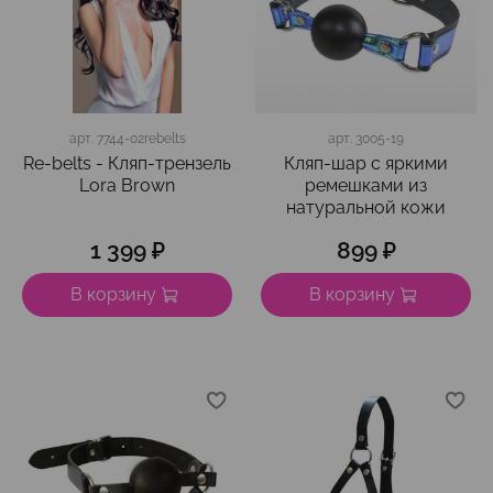
арт.
7744-02rebelts
арт.
3005-19
Re-belts - Кляп-трензель
Кляп-шар с яркими
Lora Brown
ремешками из
натуральной кожи
1 399 ₽
899 ₽
В корзину
В корзину