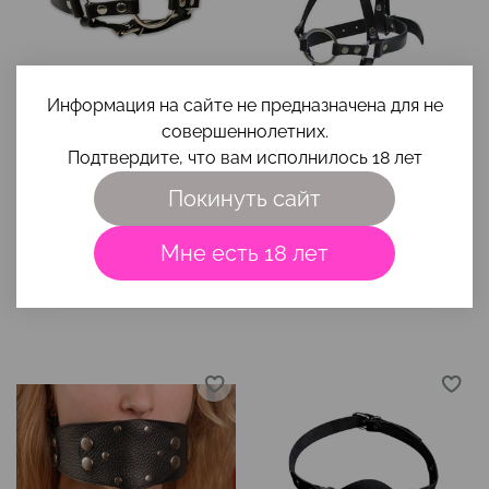
Информация на сайте не предназначена для не
арт.
3008-1
арт.
3009-1
совершеннолетних.
Кляп-кольцо с
Расширитель-кольцо
Подтвердите, что вам исполнилось 18 лет
поддержкой нижней
черный с фиксацией-
челюсти
сбруей на голову
Покинуть сайт
799 ₽
1 199 ₽
Мне есть 18 лет
В корзину
В корзину