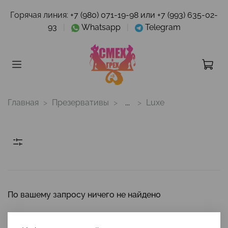
Горячая линия:
+7 (980) 071-19-98 или +7 (993) 635-02-
93
|
Whatsapp
|
Telegram
Главная
Презервативы
...
Luxe
По вашему запросу ничего не найдено