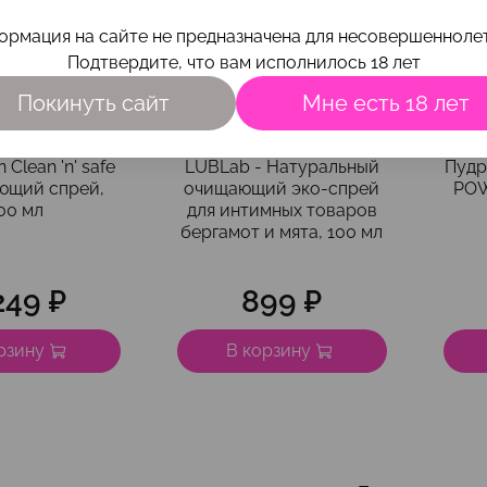
ормация на сайте не предназначена для несовершеннолет
Подтвердите, что вам исполнилось 18 лет
Покинуть сайт
Мне есть 18 лет
т.
13901
арт.
LBB-019
n Clean 'n' safe
LUBLab - Натуральный
Пудр
ющий спрей,
очищающий эко-спрей
POW
00 мл
для интимных товаров
бергамот и мята, 100 мл
249 ₽
899 ₽
рзину
В корзину