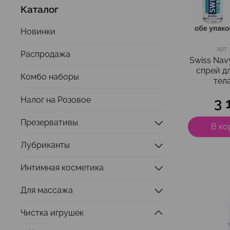
Каталог
Новинки
арт.
Распродажа
Swiss Na
спрей д
Комбо наборы
тела
Налог на Розовое
3 
Презервативы
В ко
Лубриканты
Интимная косметика
Для массажа
Чистка игрушек