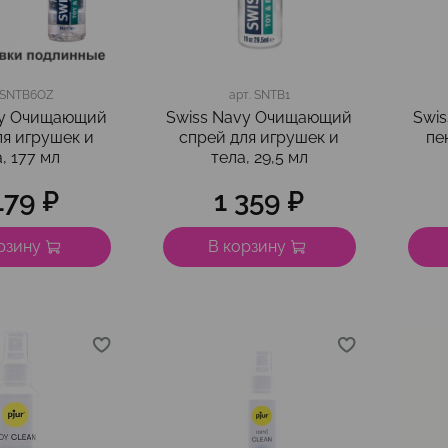
SNTB6OZ
арт.
SNTB1
vy Очищающий
Swiss Navy Очищающий
Swi
ля игрушек и
спрей для игрушек и
пе
, 177 мл
тела, 29,5 мл
179 ₽
1 359 ₽
рзину
В корзину