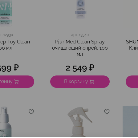
т.
12930
арт.
13540
нер Toy Clean
Pjur Med Clean Spray
SHUN
00 мл
очищающий спрей, 100
Кли
мл
599 ₽
2 549 ₽
рзину
В корзину