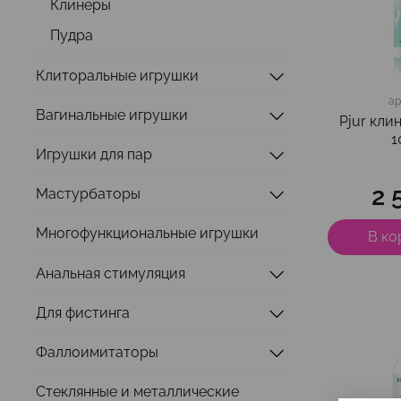
Клинеры
Пудра
Клиторальные игрушки
ар
Вагинальные игрушки
Pjur кли
1
Игрушки для пар
2 
Мастурбаторы
Многофункциональные игрушки
В ко
Анальная стимуляция
Для фистинга
Фаллоимитаторы
Стеклянные и металлические