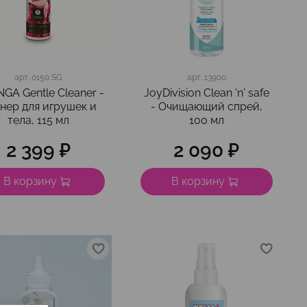
арт.
0150 SG
арт.
13900
GA Gentle Cleaner -
JoyDivision Clean 'n' safe
нер для игрушек и
- Очищающий спрей,
тела, 115 мл
100 мл
2 399 ₽
2 090 ₽
В корзину
В корзину