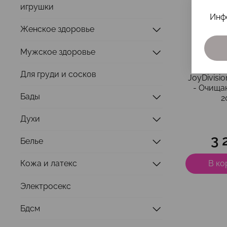
игрушки
Инф
Женское здоровье
Мужское здоровье
ар
Для груди и сосков
JoyDivisio
- Очища
Бады
2
Духи
3 
Белье
В ко
Кожа и латекс
Электросекс
Бдсм