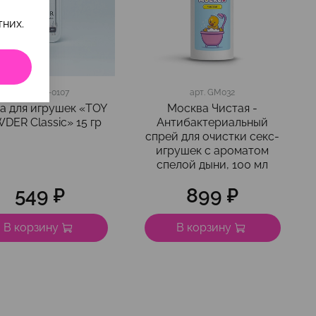
них.
арт.
BMN-0107
арт.
GM032
а для игрушек «TOY
Москва Чистая -
DER Classic» 15 гр
Антибактериальный
спрей для очистки секс-
игрушек с ароматом
спелой дыни, 100 мл
549 ₽
899 ₽
В корзину
В корзину