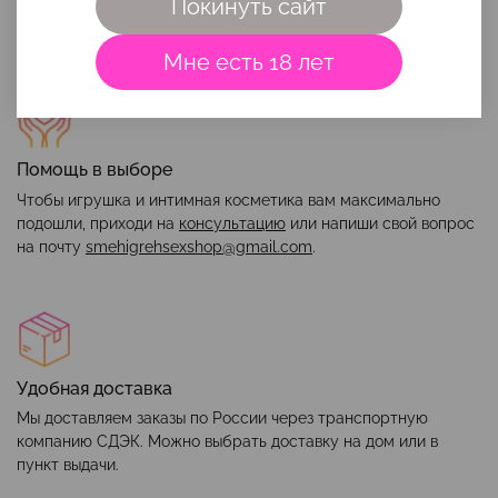
Покинуть сайт
Мне есть 18 лет
Помощь в выборе
Чтобы игрушка и интимная косметика вам максимально
подошли, приходи на
консультацию
или напиши свой вопрос
на почту
smehigrehsexshop@gmail.com
.
Удобная доставка
Мы доставляем заказы по России через транспортную
компанию СДЭК. Можно выбрать доставку на дом или в
пункт выдачи.