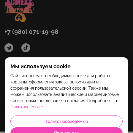
+7 (980) 071-19-98
Мы используем cookie
Категории
Сайт использует необходимые cookie для работы
корзины, оформления заказа, авторизации и
сохранения пользовательской сессии. Также мы
Помощь
можем использовать аналитические и маркетинговые
cookie только после вашего согласия. Подробнее — в
Информация
Политике cookie
.
Только необходимые