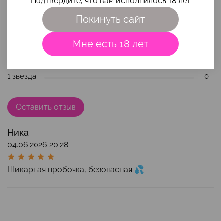
Подтвердите, что вам исполнилось 18 лет
5 / 5
Всего
1
отзывов
5 звезд
1
Покинуть сайт
4 звезды
0
Мне есть 18 лет
3 звезды
0
2 звезды
0
1 звезда
0
Оставить отзыв
Ника
04.06.2026 20:28
Шикарная пробочка, безопасная 💦