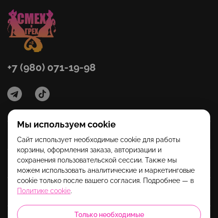
+7 (980) 071-19-98
Мы используем cookie
Категории
Сайт использует необходимые cookie для работы
корзины, оформления заказа, авторизации и
сохранения пользовательской сессии. Также мы
Помощь
можем использовать аналитические и маркетинговые
cookie только после вашего согласия. Подробнее — в
Информация
Политике cookie
.
Только необходимые