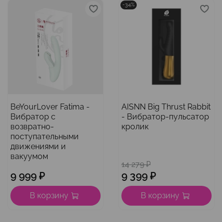
-34%
BeYourLover Fatima -
AISNN Big Thrust Rabbit
Вибратор с
- Вибратор-пульсатор
возвратно-
кролик
поступательными
движениями и
вакуумом
14 279 ₽
9 999 ₽
9 399 ₽
В корзину
В корзину