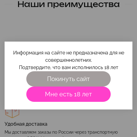
Наши преимущества
Информация на сайте не предназначена для не
совершеннолетних.
Помощь в выборе
Подтвердите, что вам исполнилось 18 лет
Чтобы игрушка и интимная косметика вам максимально
Покинуть сайт
подошли, приходи на
консультацию
или напиши свой вопрос
на почту
smehigrehsexshop@gmail.com
.
Мне есть 18 лет
Удобная доставка
Мы доставляем заказы по России через транспортную