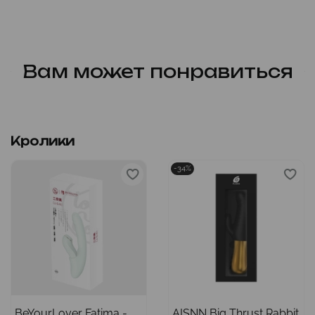
Вам может понравиться
Кролики
-34%
BeYourLover Fatima -
AISNN Big Thrust Rabbit