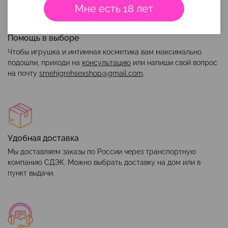
Мне есть 18 лет
Помощь в выборе
Чтобы игрушка и интимная косметика вам максимально
подошли, приходи на
консультацию
или напиши свой вопрос
на почту
smehigrehsexshop@gmail.com
.
Удобная доставка
Мы доставляем заказы по России через транспортную
компанию СДЭК. Можно выбрать доставку на дом или в
пункт выдачи.