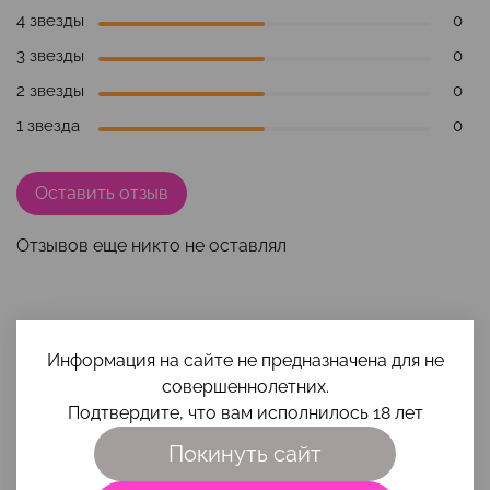
4 звезды
0
3 звезды
0
2 звезды
0
1 звезда
0
Оставить отзыв
Отзывов еще никто не оставлял
Наши преимущества
Информация на сайте не предназначена для не
совершеннолетних.
Подтвердите, что вам исполнилось 18 лет
Покинуть сайт