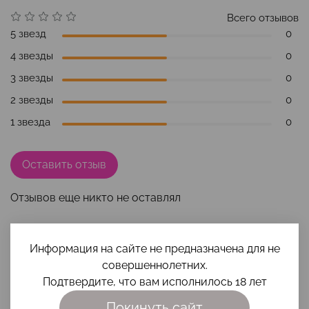
Всего отзывов
5 звезд
0
4 звезды
0
3 звезды
0
2 звезды
0
1 звезда
0
Оставить отзыв
Отзывов еще никто не оставлял
Информация на сайте не предназначена для не
Наши преимущества
совершеннолетних.
Подтвердите, что вам исполнилось 18 лет
Покинуть сайт