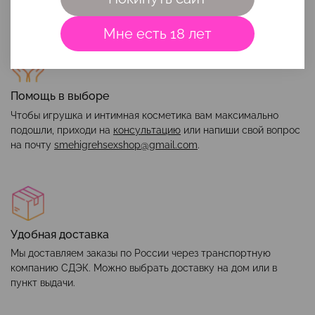
Мне есть 18 лет
Помощь в выборе
Чтобы игрушка и интимная косметика вам максимально
подошли, приходи на
консультацию
или напиши свой вопрос
на почту
smehigrehsexshop@gmail.com
.
Удобная доставка
Мы доставляем заказы по России через транспортную
компанию СДЭК. Можно выбрать доставку на дом или в
пункт выдачи.