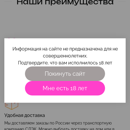
Наши преимущества
Информация на сайте не предназначена для не
совершеннолетних.
Помощь в выборе
Подтвердите, что вам исполнилось 18 лет
Чтобы игрушка и интимная косметика вам максимально
подошли, приходи на
консультацию
или напиши свой вопрос
Покинуть сайт
на почту
smehigrehsexshop@gmail.com
.
Мне есть 18 лет
Удобная доставка
Мы доставляем заказы по России через транспортную
компанию СДЭК. Можно выбрать доставку на дом или в