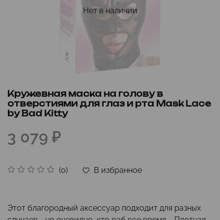
Нет в наличии
Кружевная маска на голову в
отверстиями для глаз и рта Mask Lace
by Bad Kitty
3 079 ₽
В избранное
(0)
Этот благородный аксессуар подходит для разных
случаев - но очевидно, кто раб все время ... Плотная