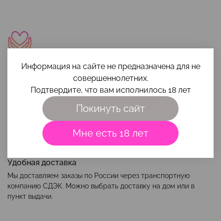
Помощь в выборе
Информация на сайте не предназначена для не
совершеннолетних.
Чтобы игрушка и интимная косметика вам максимально
подошли, приходи на
консультацию
или напиши свой вопрос
Подтвердите, что вам исполнилось 18 лет
на почту
smehigrehsexshop@gmail.com
.
Покинуть сайт
Мне есть 18 лет
Удобная доставка
Мы доставляем заказы по России через транспортную
компанию СДЭК. Можно выбрать доставку на дом или в
пункт выдачи.