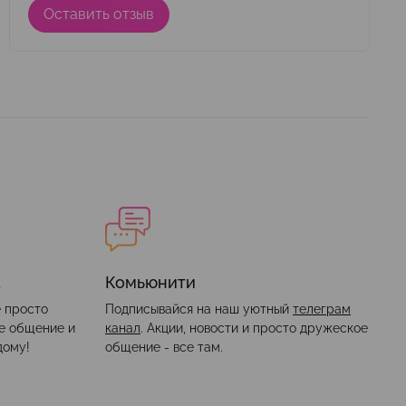
Оставить отзыв
а
Комьюнити
е просто
Подписывайся на наш уютный
телеграм
ое общение и
канал
. Акции, новости и просто дружеское
дому!
общение - все там.