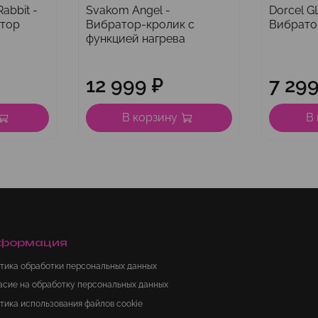
abbit -
Svakom Angel -
Dorcel G
атор
Вибратор-кролик с
Вибрато
функцией нагрева
12 999 ₽
7 299
В корзину
В
формация
тика обработки персональных данных
асие на обработку персональных данных
тика использования файлов cookie