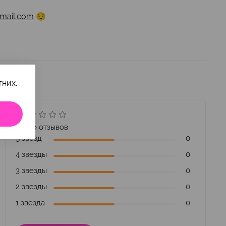
mail.com
😌
них.
Всего отзывов
5 звезд
0
4 звезды
0
3 звезды
0
2 звезды
0
1 звезда
0