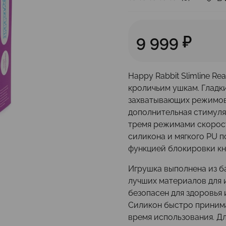
9 999 ₽
Happy Rabbit Slimline Re
кроличьим ушкам. Гладк
захватывающих режимов
дополнительная стимуля
тремя режимами скорост
силикона и мягкого PU 
функцией блокировки кн
Игрушка выполнена из б
лучших материалов для 
безопасен для здоровья 
Силикон быстро принима
время использования. Д