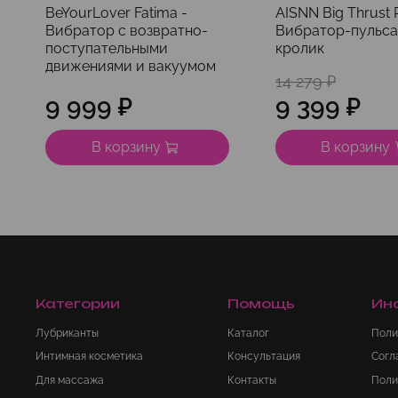
BeYourLover Fatima -
AISNN Big Thrust R
Вибратор с возвратно-
Вибратор-пульс
поступательными
кролик
движениями и вакуумом
14 279 ₽
9 999 ₽
9 399 ₽
В корзину
В корзину
Категории
Помощь
Ин
Лубриканты
Каталог
Поли
Интимная косметика
Консультация
Согл
Для массажа
Контакты
Поли