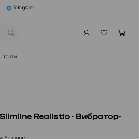
|
Telegram
онтакты
limline Realistic - Вибратор-
избранное