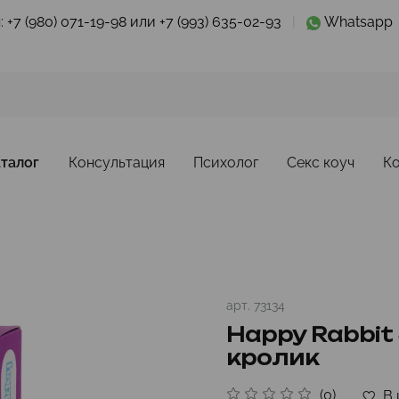
:
+7 (980) 071-19-98 или +7 (993) 635-02-93
|
Whatsapp
талог
Консультация
Психолог
Секс коуч
К
арт.
73134
Happy Rabbit S
кролик
(0)
В 