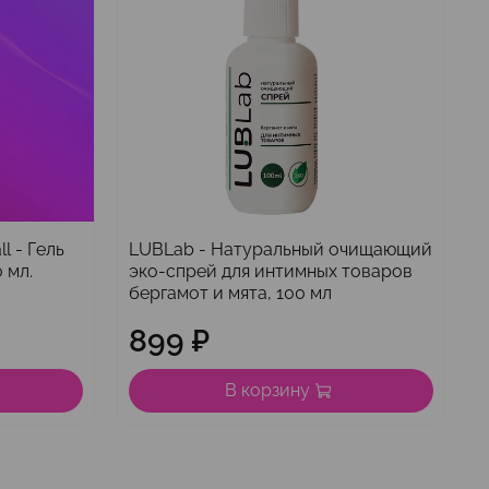
l - Гель
LUBLab - Натуральный очищающий
 мл.
эко-спрей для интимных товаров
с
бергамот и мята, 100 мл
899 ₽
В корзину