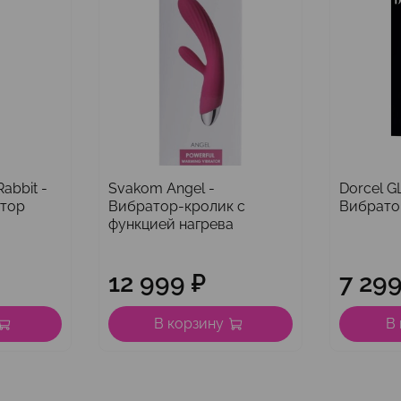
abbit -
Svakom Angel -
Dorcel G
атор
Вибратор-кролик с
Вибрато
функцией нагрева
12 999 ₽
7 299
В корзину
В