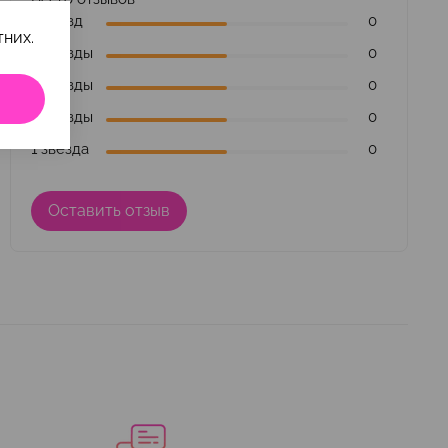
5 звезд
0
них.
4 звезды
0
3 звезды
0
2 звезды
0
1 звезда
0
Оставить отзыв