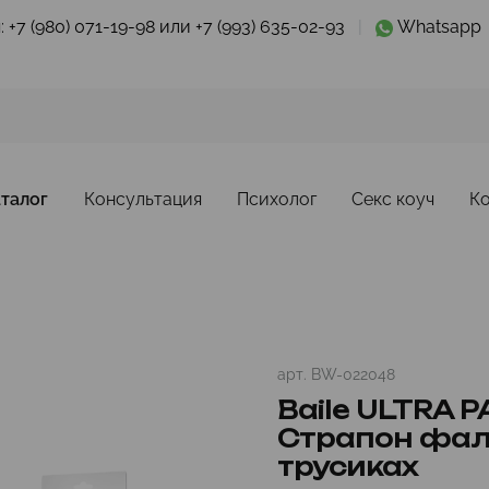
:
+7 (980) 071-19-98 или +7 (993) 635-02-93
|
Whatsapp
талог
Консультация
Психолог
Секс коуч
К
арт.
BW-022048
Baile ULTRA 
Страпон фал
трусиках