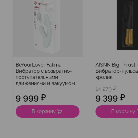
BeYourLover Fatima -
AISNN Big Thrust R
Вибратор с возвратно-
Вибратор-пульс
поступательными
кролик
движениями и вакуумом
14 279 ₽
9 999 ₽
9 399 ₽
В корзину
В корзину