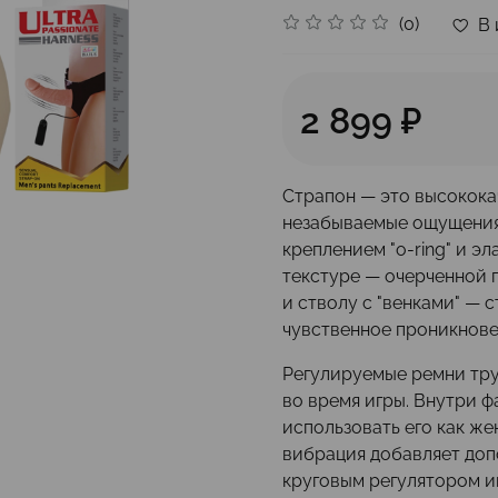
(0)
В 
2 899 ₽
Страпон — это высококач
незабываемые ощущения.
креплением "o-ring" и э
текстуре — очерченной 
и стволу с "венками" —
чувственное проникнове
Регулируемые ремни тру
во время игры. Внутри ф
использовать его как ж
вибрация добавляет доп
круговым регулятором и