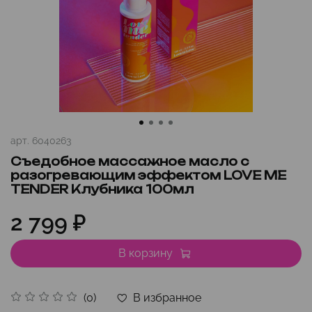
арт.
6040263
Съедобное массажное масло с
разогревающим эффектом LOVE ME
TENDER Клубника 100мл
2 799 ₽
В корзину
В избранное
(0)