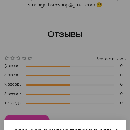
smehigrehsexshop@gmail.com
😌
Отзывы
Всего отзывов
5 звезд
0
4 звезды
0
3 звезды
0
2 звезды
0
1 звезда
0
Оставить отзыв