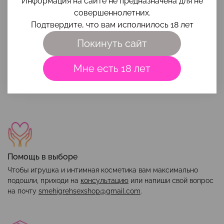
Информация на сайте не предназначена для не
Отзывов еще никто не оставлял
совершеннолетних.
Подтвердите, что вам исполнилось 18 лет
Покинуть сайт
Наши преимущества
Мне есть 18 лет
Помощь в выборе
Чтобы игрушка и интимная косметика вам максимально
подошли, приходи на
консультацию
или напиши свой вопрос
на почту
smehigrehsexshop@gmail.com
.