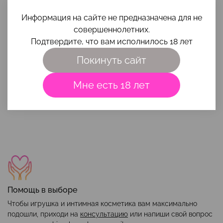
Информация на сайте не предназначена для не
Оставить отзыв
совершеннолетних.
Подтвердите, что вам исполнилось 18 лет
Отзывов еще никто не оставлял
Покинуть сайт
Мне есть 18 лет
Наши преимущества
Помощь в выборе
Чтобы игрушка и интимная косметика вам максимально
подошли, приходи на
консультацию
или напиши свой вопрос