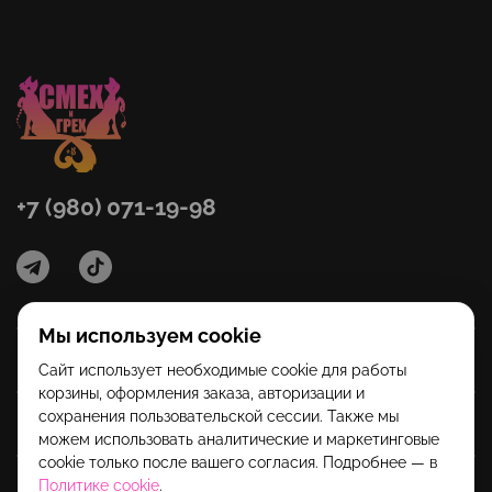
+7 (980) 071-19-98
Мы используем cookie
Категории
Сайт использует необходимые cookie для работы
корзины, оформления заказа, авторизации и
сохранения пользовательской сессии. Также мы
Помощь
можем использовать аналитические и маркетинговые
cookie только после вашего согласия. Подробнее — в
Политике cookie
.
Информация