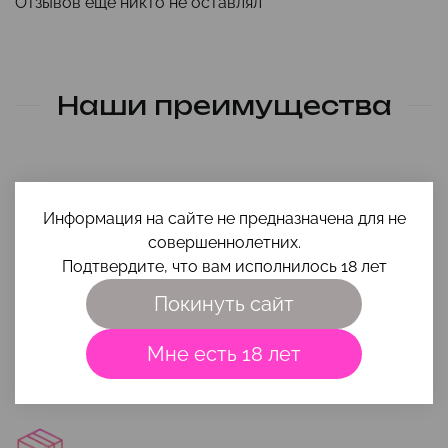
Отзывов еще никто не оставлял
Наши преимущества
Информация на сайте не предназначена для не
совершеннолетних.
Подтвердите, что вам исполнилось 18 лет
Помощь в выборе
Покинуть сайт
Чтобы игрушка и интимная косметика вам максимально
подошли, приходи на
консультацию
или напиши свой вопрос
Мне есть 18 лет
на почту
smehigrehsexshop@gmail.com
.