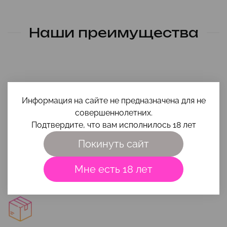
Наши преимущества
Информация на сайте не предназначена для не
совершеннолетних.
Подтвердите, что вам исполнилось 18 лет
Помощь в выборе
Покинуть сайт
Чтобы игрушка и интимная косметика вам максимально
подошли, приходи на
консультацию
или напиши свой вопрос
на почту
smehigrehsexshop@gmail.com
.
Мне есть 18 лет