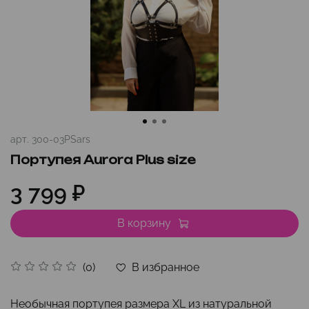
арт.
300-03PSars
Портупея Aurora Plus size
3 799 ₽
В корзину
В избранное
(0)
Необычная портупея размера XL из натуральной