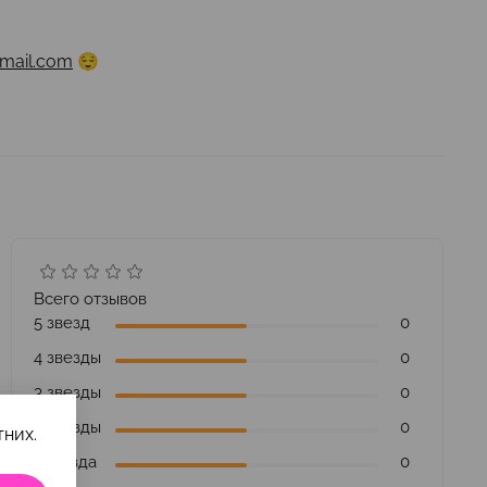
mail.com
😌
Всего отзывов
5 звезд
0
4 звезды
0
3 звезды
0
2 звезды
0
них.
1 звезда
0