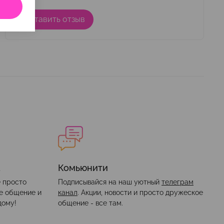
Оставить отзыв
а
Комьюнити
е просто
Подписывайся на наш уютный
телеграм
ое общение и
канал
. Акции, новости и просто дружеское
дому!
общение - все там.