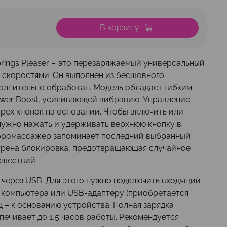
В корзину
ings Pleaser – это перезаряжаемый универсальный
 скоростями. Он выполнен из бесшовного
олнительно обработан. Модель обладает гибким
wer Boost, усиливающей вибрацию. Управление
рех кнопок на основании. Чтобы включить или
нужно нажать и удерживать верхнюю кнопку в
ибромассажер запоминает последний выбранный
трена блокировка, предотвращающая случайное
ешествий.
 через USB. Для этого нужно подключить входящий
у компьютера или USB-адаптеру (приобретается
ец – к основанию устройства. Полная зарядка
спечивает до 1,5 часов работы. Рекомендуется