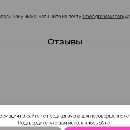
идели цену ниже, напишите на почту
smehigrehsexshop@g
Отзывы
ормация на сайте не предназначена для несовершеннолет
Подтвердите, что вам исполнилось 18 лет