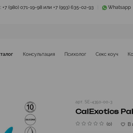
:
+7 (980) 071-19-98 или +7 (993) 635-02-93
|
Whatsapp
талог
Консультация
Психолог
Секс коуч
К
арт.
SE-4350-00-3
CalExotics Pa
(0)
В 