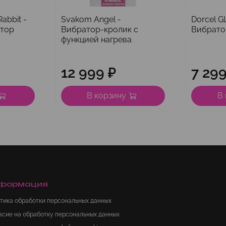
abbit -
Svakom Angel -
Dorcel G
атор
Вибратор-кролик с
Вибрато
функцией нагрева
12 999 ₽
7 299
В корзину
В
формация
тика обработки персональных данных
асие на обработку персональных данных