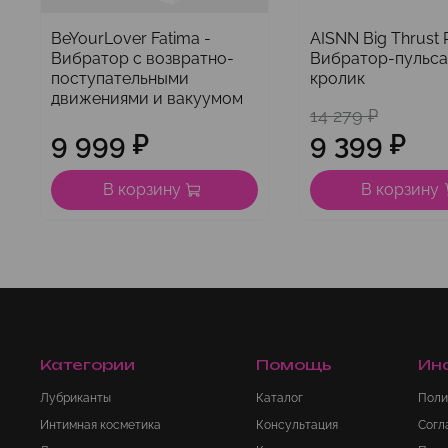
BeYourLover Fatima -
AISNN Big Thrust R
Вибратор с возвратно-
Вибратор-пульс
поступательными
кролик
движениями и вакуумом
14 279 ₽
9 999 ₽
9 399 ₽
В корзину
В корзину
Категории
Помощь
Ин
Лубриканты
Каталог
Поли
Интимная косметика
Консультация
Согл