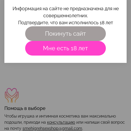
поняла почему все так прутся с чаш. И всё это за
Информация на сайте не предназначена для не
косарь... Оукей, так можно было?
совершеннолетних.
Подтвердите, что вам исполнилось 18 лет
Покинуть сайт
Мне есть 18 лет
Наши преимущества
Помощь в выборе
Чтобы игрушка и интимная косметика вам максимально
подошли, приходи на
консультацию
или напиши свой вопрос
на почту
smehigrehsexshop@gmail.com
.