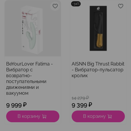
-34%
BeYourLover Fatima -
AISNN Big Thrust Rabbit
Вибратор с
- Вибратор-пульсатор
возвратно-
кролик
поступательными
движениями и
вакуумом
14 279 ₽
9 999 ₽
9 399 ₽
В корзину
В корзину