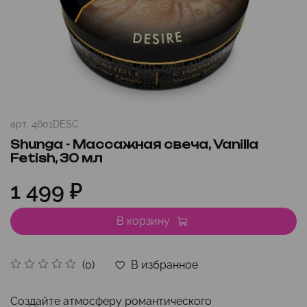
арт.
4601DESC
Shunga - Массажная свеча, Vanilla
Fetish, 30 мл
1 499 ₽
В корзину
В избранное
(0)
Создайте атмосферу романтического