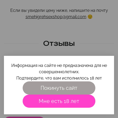
Если вы увидели цену ниже, напишите на почту
smehigrehsexshop@gmail.com
😌
Отзывы
Информация на сайте не предназначена для не
Всего отзывов
совершеннолетних.
5 звезд
0
Подтвердите, что вам исполнилось 18 лет
4 звезды
0
Покинуть сайт
3 звезды
0
2 звезды
0
Мне есть 18 лет
1 звезда
0