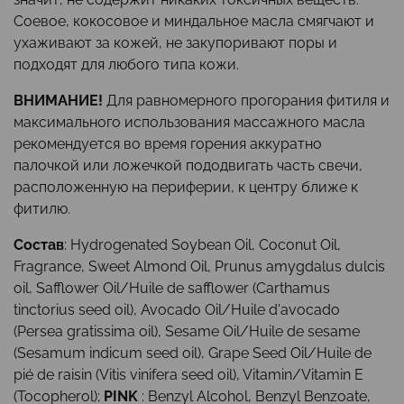
Соевое, кокосовое и миндальное масла смягчают и
ухаживают за кожей, не закупоривают поры и
подходят для любого типа кожи.
ВНИМАНИЕ!
​Для равномерного прогорания фитиля и
максимального использования массажного масла
рекомендуется во время горения аккуратно
палочкой или ложечкой пододвигать часть свечи,
расположенную на периферии, к центру ближе к
фитилю.
Состав
:
Hydrogenated Soybean Oil, Coconut Oil,
Fragrance, Sweet Almond Oil, Prunus amygdalus dulcis
oil, Safflower Oil/Huile de safflower (Carthamus
tinctorius seed oil), Avocado Oil/Huile d'avocado
(Persea gratissima oil), Sesame Oil/Huile de sesame
(Sesamum indicum seed oil), Grape Seed Oil/Huile de
pié de raisin (Vitis vinifera seed oil), Vitamin/Vitamin E
(Tocopherol);
PINK
: Benzyl Alcohol, Benzyl Benzoate,