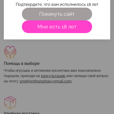
Подтвердите, что вам исполнилось 18 лет
Наши преимущества
Покинуть сайт
Мне есть 18 лет
Помощь в выборе
Чтобы игрушка и интимная косметика вам максимально
подошли, приходи на
консультацию
или напиши свой вопрос
на почту
smehigrehsexshop@gmail.com
.
Удобная доставка