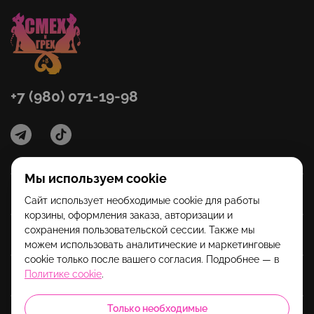
+7 (980) 071-19-98
Мы используем cookie
Категории
Сайт использует необходимые cookie для работы
корзины, оформления заказа, авторизации и
сохранения пользовательской сессии. Также мы
Помощь
можем использовать аналитические и маркетинговые
cookie только после вашего согласия. Подробнее — в
Политике cookie
.
Информация
Только необходимые