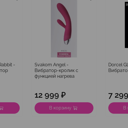
abbit -
Svakom Angel -
Dorcel G
атор
Вибратор-кролик с
Вибрато
функцией нагрева
12 999 ₽
7 299
В корзину
В