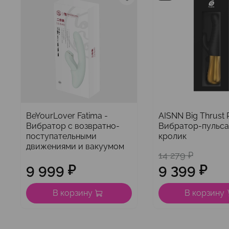
BeYourLover Fatima -
AISNN Big Thrust R
Вибратор с возвратно-
Вибратор-пульс
поступательными
кролик
движениями и вакуумом
14 279 ₽
9 999 ₽
9 399 ₽
В корзину
В корзину