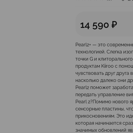
14 590 ₽
Pearl2+ — это современ
технологией. Слегка изо
точки G и клиторального
продуктам Kiiroo с пом
чувствовать друг друга 
насколько далеко они д
Pearl2 поможет заработа
передать управление виб
Pearl 2?Помимо нового я
сенсорные пластины, что
прикосновениям. Это ид
которая начинается сраз
значимых обновлений яв