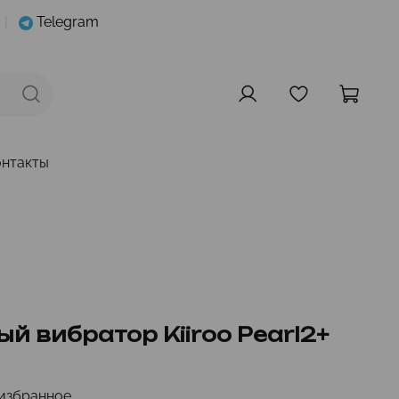
|
Telegram
онтакты
й вибратор Kiiroo Pearl2+
избранное