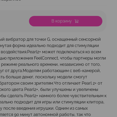
В корзину
ный вибратор для точки G, оснащенный сенсорной
гнутая форма идеально подходит для стимуляции
 воздействия.Pearl2+ может подключаться ко всем
ощью приложения FeelConnect, чтобы партнеры могли
в режиме реального времени, независимо от того,
руг от друга.Моделям работающим с веб-камерой,
ть больше денег, поскольку модели смогут
ратором своим зрителям.Что отличает Pearl 2+ от
ркого цвета Pearl2+, были улучшены и увеличены
бы сделать Pearl2+ намного более чувствительным к
еально подходит для игры или стимуляции клитора,
у после введения игрушки. Одним из самых
ляется 90 минут автономной работы, так что