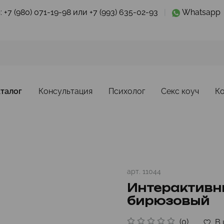
:
+7 (980) 071-19-98 или +7 (993) 635-02-93
|
Whatsapp
талог
Консультация
Психолог
Секс коуч
К
арт.
11044
Интерактивны
бирюзовый
(0)
В 