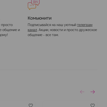
а
Комьюнити
е просто
Подписывайся на наш уютный
телеграм
ое общение и
канал
. Акции, новости и просто дружеское
дому!
общение - все там.