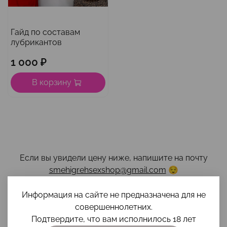
Гайд по составам
лубрикантов
1 000 ₽
В корзину
Если вы увидели цену ниже, напишите на почту
smehigrehsexshop@gmail.com
😌
Информация на сайте не предназначена для не
совершеннолетних.
Отзывы
Подтвердите, что вам исполнилось 18 лет