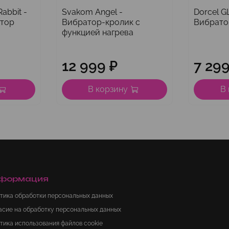
abbit -
Svakom Angel -
Dorcel G
атор
Вибратор-кролик с
Вибрато
функцией нагрева
12 999 ₽
7 299
В корзину
В
формация
тика обработки персональных данных
асие на обработку персональных данных
тика использования файлов cookie