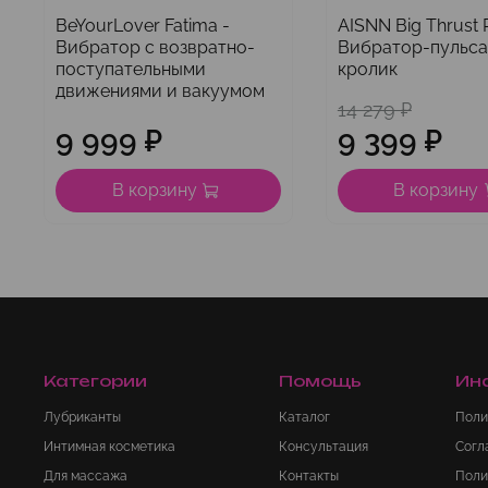
BeYourLover Fatima -
AISNN Big Thrust R
Вибратор с возвратно-
Вибратор-пульс
поступательными
кролик
движениями и вакуумом
14 279 ₽
9 999 ₽
9 399 ₽
В корзину
В корзину
Категории
Помощь
Ин
Лубриканты
Каталог
Поли
Интимная косметика
Консультация
Согл
Для массажа
Контакты
Поли