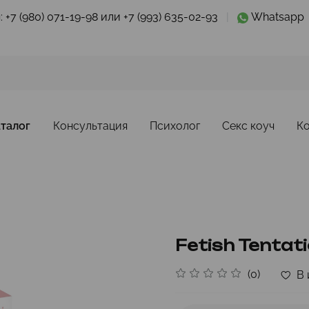
:
+7 (980) 071-19-98 или +7 (993) 635-02-93
|
Whatsapp
талог
Консультация
Психолог
Секс коуч
К
Fetish Tentat
(0)
В 