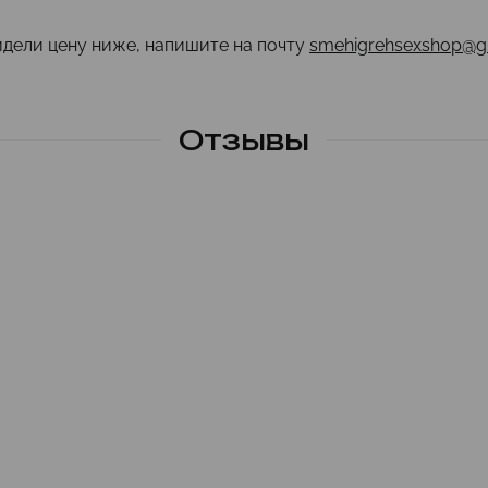
идели цену ниже, напишите на почту
smehigrehsexshop@g
Отзывы