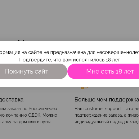
Наши преимущества
ормация на сайте не предназначена для несовершеннолет
Подтвердите, что вам исполнилось 18 лет
Покинуть сайт
Мне есть 18 лет
доставка
Больше чем поддержк
ем заказы по России через
Наш customer support – это н
ую компанию СДЭК. Можно
подтверждение заказа, а жив
тавку на дом или в пункт
индивидуальный подход к каж