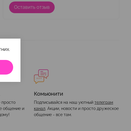
Оставить отзыв
них.
а
Комьюнити
е просто
Подписывайся на наш уютный
телеграм
ое общение и
канал
. Акции, новости и просто дружеское
дому!
общение - все там.