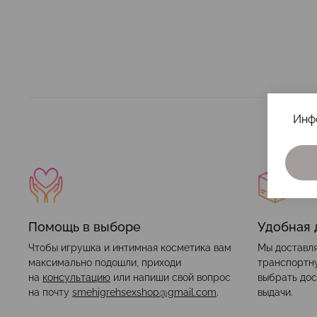
Инф
Помощь в выборе
Удобная 
Чтобы игрушка и интимная косметика вам
Мы доставля
максимально подошли, приходи
транспортн
на
консультацию
или напиши свой вопрос
выбрать дос
на почту
smehigrehsexshop@gmail.com
.
выдачи.