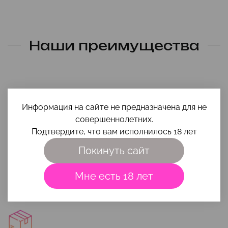
Наши преимущества
Информация на сайте не предназначена для не
совершеннолетних.
Подтвердите, что вам исполнилось 18 лет
Помощь в выборе
Покинуть сайт
Чтобы игрушка и интимная косметика вам максимально
подошли, приходи на
консультацию
или напиши свой вопрос
Мне есть 18 лет
на почту
smehigrehsexshop@gmail.com
.