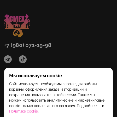
+7 (980) 071-19-98
Мы используем cookie
Категории
Сайт использует необходимые cookie для работы
корзины, оформления заказа, авторизации и
сохранения пользовательской сессии. Также мы
Помощь
можем использовать аналитические и маркетинговые
cookie только после вашего согласия. Подробнее — в
Политике cookie
.
Информация