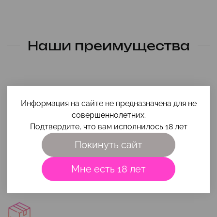
Наши преимущества
Информация на сайте не предназначена для не
совершеннолетних.
Подтвердите, что вам исполнилось 18 лет
Помощь в выборе
Покинуть сайт
Чтобы игрушка и интимная косметика вам максимально
подошли, приходи на
консультацию
или напиши свой вопрос
Мне есть 18 лет
на почту
smehigrehsexshop@gmail.com
.