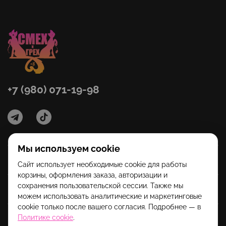
+7 (980) 071-19-98
Мы используем cookie
Категории
Сайт использует необходимые cookie для работы
корзины, оформления заказа, авторизации и
сохранения пользовательской сессии. Также мы
Помощь
можем использовать аналитические и маркетинговые
cookie только после вашего согласия. Подробнее — в
Политике cookie
.
Информация