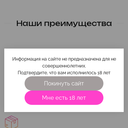
Наши преимущества
Информация на сайте не предназначена для не
совершеннолетних.
Подтвердите, что вам исполнилось 18 лет
Помощь в выборе
Покинуть сайт
Чтобы игрушка и интимная косметика вам максимально
подошли, приходи на
консультацию
или напиши свой вопрос
Мне есть 18 лет
на почту
smehigrehsexshop@gmail.com
.