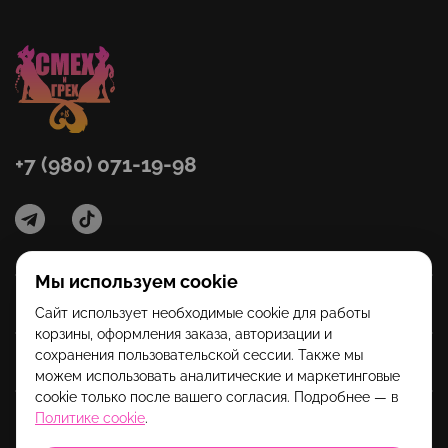
+7 (980) 071-19-98
Мы используем cookie
Категории
Сайт использует необходимые cookie для работы
корзины, оформления заказа, авторизации и
сохранения пользовательской сессии. Также мы
Помощь
можем использовать аналитические и маркетинговые
cookie только после вашего согласия. Подробнее — в
Политике cookie
.
Информация