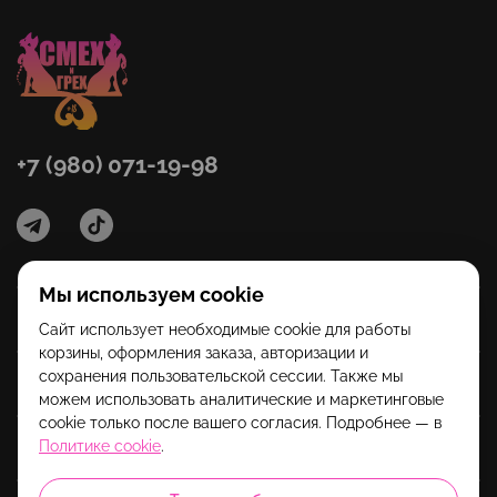
+7 (980) 071-19-98
Мы используем cookie
Категории
Сайт использует необходимые cookie для работы
корзины, оформления заказа, авторизации и
сохранения пользовательской сессии. Также мы
Помощь
можем использовать аналитические и маркетинговые
cookie только после вашего согласия. Подробнее — в
Политике cookie
.
Информация