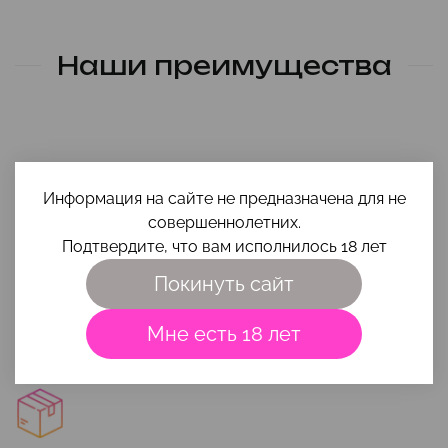
Наши преимущества
Информация на сайте не предназначена для не
совершеннолетних.
Подтвердите, что вам исполнилось 18 лет
Помощь в выборе
Покинуть сайт
Чтобы игрушка и интимная косметика вам максимально
подошли, приходи на
консультацию
или напиши свой вопрос
на почту
smehigrehsexshop@gmail.com
.
Мне есть 18 лет