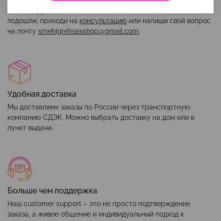
Чтобы игрушка и интимная косметика вам максимально
подошли, приходи на
консультацию
или напиши свой вопрос
на почту
smehigrehsexshop@gmail.com
.
Удобная доставка
Мы доставляем заказы по России через транспортную
компанию СДЭК. Можно выбрать доставку на дом или в
пункт выдачи.
Больше чем поддержка
Наш customer support – это не просто подтверждение
заказа, а живое общение и индивидуальный подход к