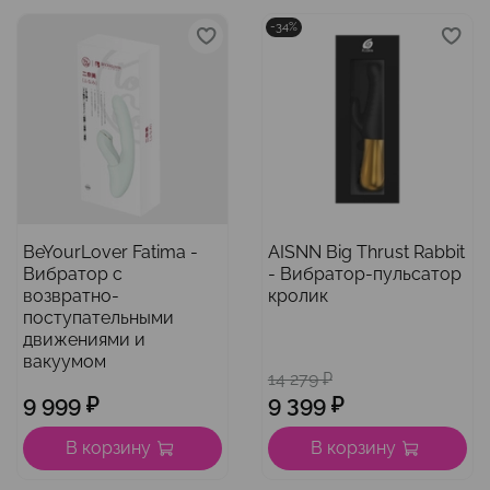
-34%
BeYourLover Fatima -
AISNN Big Thrust Rabbit
Вибратор с
- Вибратор-пульсатор
возвратно-
кролик
поступательными
движениями и
вакуумом
14 279 ₽
9 999 ₽
9 399 ₽
В корзину
В корзину