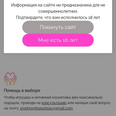
Вроде и хорошо, но ощущается, будто жестковато
Информация на сайте не предназначена для не
Слишком резкие переходы
совершеннолетних.
Подтвердите, что вам исполнилось 18 лет
Покинуть сайт
Наши преимущества
Мне есть 18 лет
Помощь в выборе
Чтобы игрушка и интимная косметика вам максимально
подошли, приходи на
консультацию
или напиши свой вопрос
на почту
smehigrehsexshop@gmail.com
.