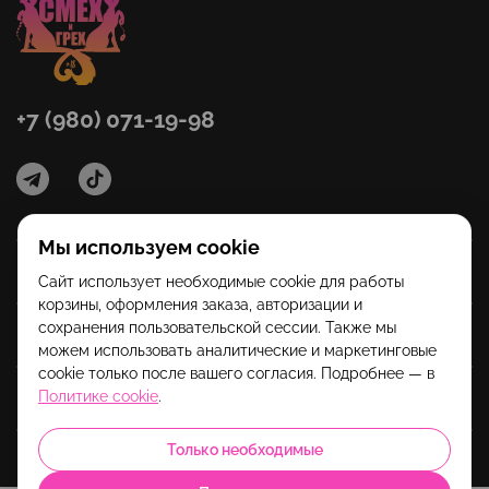
+7 (980) 071-19-98
Мы используем cookie
Категории
Сайт использует необходимые cookie для работы
корзины, оформления заказа, авторизации и
сохранения пользовательской сессии. Также мы
Помощь
можем использовать аналитические и маркетинговые
cookie только после вашего согласия. Подробнее — в
Политике cookie
.
Информация
Только необходимые