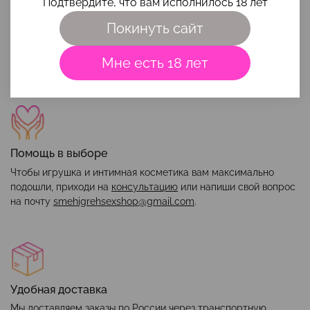
Подтвердите, что вам исполнилось 18 лет
Наши преимущества
Покинуть сайт
Мне есть 18 лет
Помощь в выборе
Чтобы игрушка и интимная косметика вам максимально
подошли, приходи на
консультацию
или напиши свой вопрос
на почту
smehigrehsexshop@gmail.com
.
Удобная доставка
Мы доставляем заказы по России через транспортную