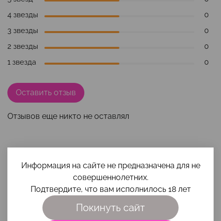
4 звезды
0
3 звезды
0
2 звезды
0
1 звезда
0
Оставить отзыв
Отзывов еще никто не оставлял
Наши преимущества
Информация на сайте не предназначена для не
совершеннолетних.
Подтвердите, что вам исполнилось 18 лет
Покинуть сайт