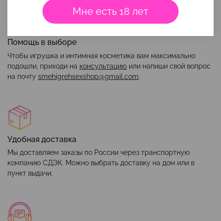
Мне есть 18 лет
Помощь в выборе
Чтобы игрушка и интимная косметика вам максимально
подошли, приходи на
консультацию
или напиши свой вопрос
на почту
smehigrehsexshop@gmail.com
.
Удобная доставка
Мы доставляем заказы по России через транспортную
компанию СДЭК. Можно выбрать доставку на дом или в
пункт выдачи.