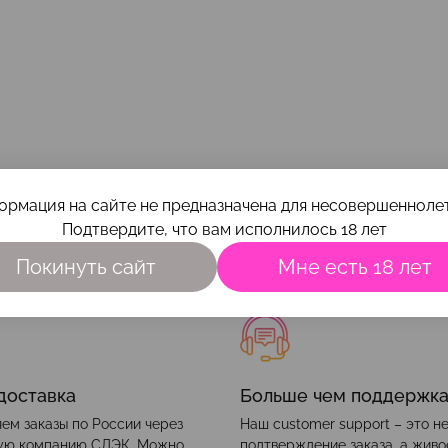
ормация на сайте не предназначена для несовершеннолет
Наши преимущества
Подтвердите, что вам исполнилось 18 лет
Покинуть сайт
Мне есть 18 лет
доставка
Больше чем поддержк
ем заказы по России через
Наш customer support – это н
ую компанию СДЭК. Можно
подтверждение заказа, а жив