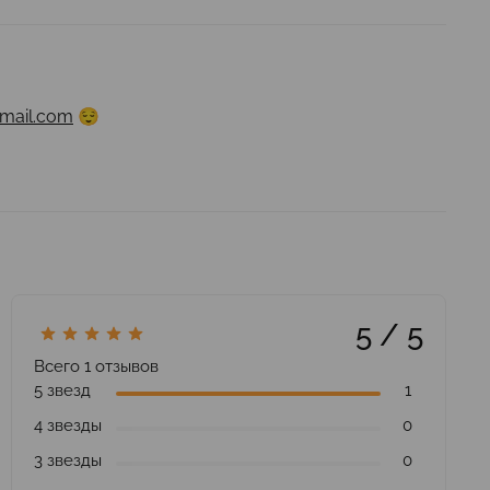
mail.com
😌
5 / 5
Всего
1
отзывов
5 звезд
1
4 звезды
0
3 звезды
0