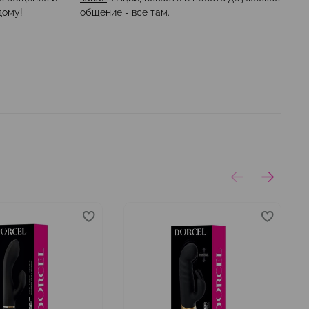
дому!
общение - все там.