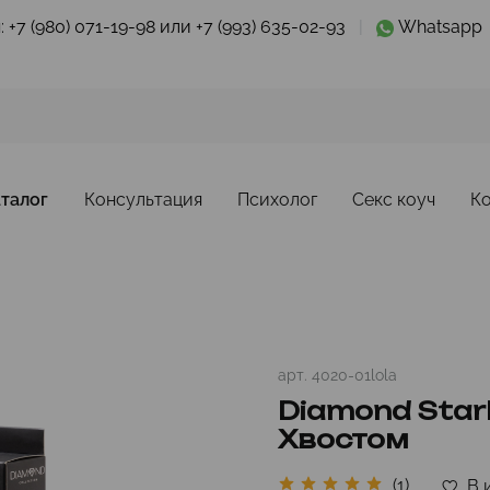
:
+7 (980) 071-19-98 или +7 (993) 635-02-93
|
Whatsapp
талог
Консультация
Психолог
Секс коуч
К
арт.
4020-01lola
Diamond Starl
Хвостом
(1)
В 