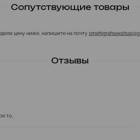
Сопутствующие товары
идели цену ниже, напишите на почту
smehigrehsexshop@g
Отзывы
е то,