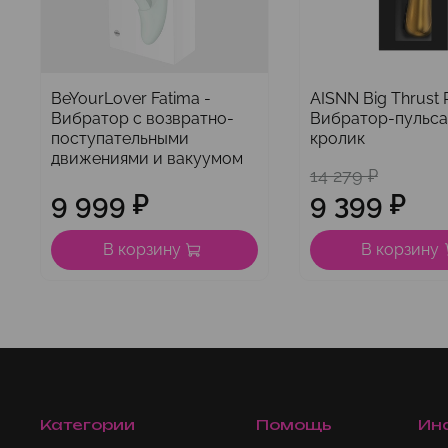
BeYourLover Fatima -
AISNN Big Thrust R
Вибратор с возвратно-
Вибратор-пульс
поступательными
кролик
движениями и вакуумом
14 279 ₽
9 999 ₽
9 399 ₽
В корзину
В корзину
Категории
Помощь
Ин