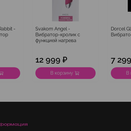
abbit -
Svakom Angel -
Dorcel G
атор
Вибратор-кролик с
Вибрато
функцией нагрева
12 999 ₽
7 299
В корзину
В
формация