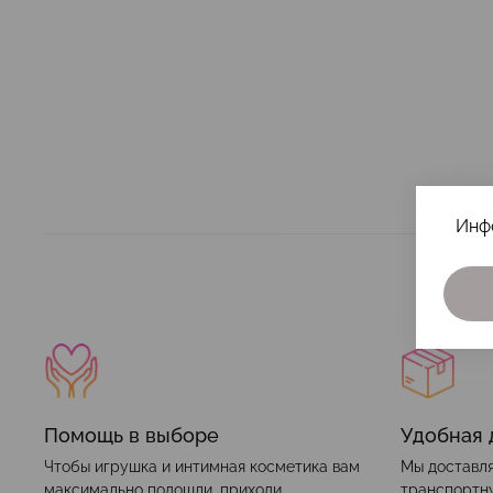
Инф
Помощь в выборе
Удобная 
Чтобы игрушка и интимная косметика вам
Мы доставля
максимально подошли, приходи
транспортн