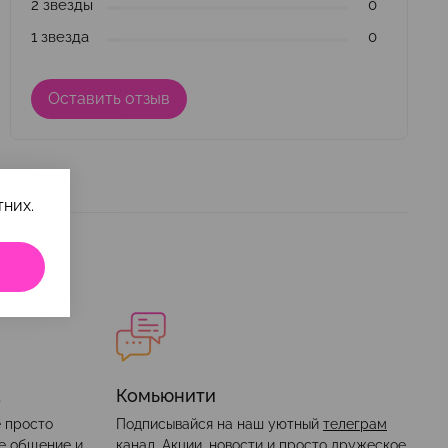
2 звезды
0
1 звезда
0
Оставить отзыв
них.
а
Комьюнити
е просто
Подписывайся на наш уютный
телеграм
ое общение и
канал
. Акции, новости и просто дружеское