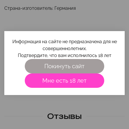
Страна-изготовитель: Германия
Информация на сайте не предназначена для не
совершеннолетних.
Сопутствующие товары
Подтвердите, что вам исполнилось 18 лет
Покинуть сайт
Мне есть 18 лет
Если вы увидели цену ниже, напишите на почту
smehigrehsexshop@gmail.com
😌
Отзывы