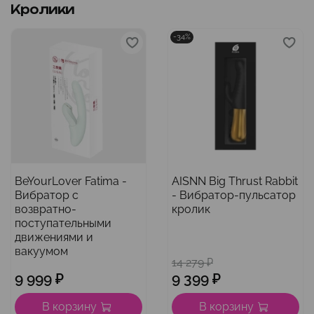
Кролики
-34%
BeYourLover Fatima -
AISNN Big Thrust Rabbit
Вибратор с
- Вибратор-пульсатор
возвратно-
кролик
поступательными
движениями и
вакуумом
14 279 ₽
9 999 ₽
9 399 ₽
В корзину
В корзину