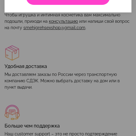
Помощь в выборе
Чтобы игрушка и интимная косметика вам максимально
подошли, приходи на
консультацию
или напиши свой вопрос
на почту
smehigrehsexshop@gmail.com
.
Удобная доставка
Мы доставляем заказы по России через транспортную
компанию СДЭК. Можно выбрать доставку на дом или в
пункт выдачи.
Больше чем поддержка
Наш customer support – это не просто подтверждение