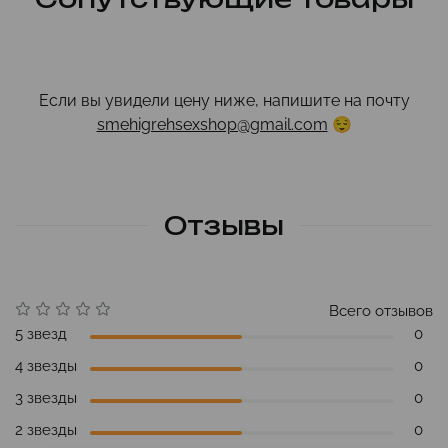
Если вы увидели цену ниже, напишите на почту
smehigrehsexshop@gmail.com
😌
Отзывы
Всего отзывов
5 звезд
0
4 звезды
0
3 звезды
0
2 звезды
0