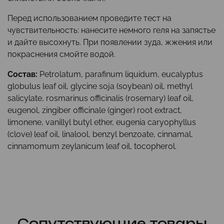
Перед использованием проведите тест на
чувствительность: нанесите немного геля на запястье
и дайте высохнуть. При появлении зуда, жжения или
покраснения смойте водой.
Состав:
Petrolatum, parafinum liquidum, eucalyptus
globulus leaf oil, glycine soja (soybean) oil, methyl
salicylate, rosmarinus officinalis (rosemary) leaf oil,
eugenol, zingiber officinale (ginger) root extract,
limonene, vanillyl butyl ether, eugenia caryophyllus
(clove) leaf oil, linalool, benzyl benzoate, cinnamal,
cinnamomum zeylanicum leaf oil, tocopherol.
Сопутствующие товары