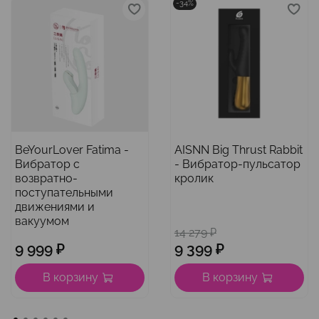
-34%
BeYourLover Fatima -
AISNN Big Thrust Rabbit
Вибратор с
- Вибратор-пульсатор
возвратно-
кролик
поступательными
движениями и
вакуумом
14 279 ₽
9 999 ₽
9 399 ₽
В корзину
В корзину